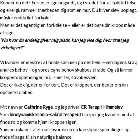
Kender du det? Ferien er lige begyndt, og i stedet for at føle lettelse
og energi, rammer trætheden dig som en mur. Du bliver sløv, uoplagt…
måske endda lidt forkølet.
Men er det egentlig en forkølelse – eller er det bare din krops måde
at sige:
“Nu hvor du endelig giver mig plads, kan jeg vise dig, hvor træt jeg
virkelig er?”
Vi kvinder er mestre i at holde sammen på det hele. Hverdagens krav,
andres behov – og vores egne behov skubbes til side. Og så larmer
kroppen: spændinger, uro, smerter, søvnbesvær.
Det er ikke dig, der er forkert. Det er kroppen, der beder om din
opmærksomhed.
Mit navn er
Cathrine Ryge
, og jeg driver
CR Terapi i Himmelev
.
Som
biodynamisk kranio-sakral terapeut
hjælper jeg kvinder med at
finde ro og komme hjem i kroppen igen.
Sammen skaber vi et rum, hvor din krop kan slippe spændinger og
finde tilbage til sin naturlige balance.