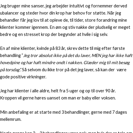
Jeg bruger mine sanser, jeg arbejder intuitivt og fornemmer derved
ubalancer og steder hvor din krop har behov for støtte. Når jeg
behandler får jeg lov til at opleve de, til tider, store forandring mine
klienter kommer igennem. En øm og stiv nakke der pludselig er meget
bedre og en stresset krop der begynder at hvile i sig selv.
En af mine klienter, kvinde på 83 år, skrev dette til mig efter første
behandling ”
Jeg tror absolut ikke på det du laver, MEN jeg har ikke haft
hovedpine og har haft mindre ondt i nakken. Glæder mig til mit besøg
på torsdag”.
Så selvom du ikke tror på det jeg laver, så kan der være
gode positive virkninger.
Jeg har klienter i alle aldre, helt fra 5 uger og op til over 90 år.
Kroppen vil gerne høres uanset om man er baby eller voksen.
Min anbefaling er at starte med 3 behandlinger, gerne med 7 dages
mellemrum.